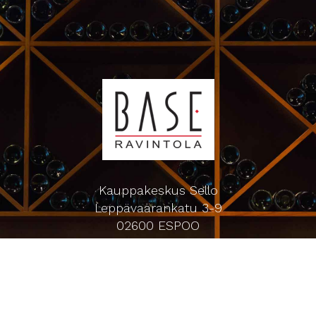
Kauppakeskus Sello
Leppävaarankatu 3-9
02600 ESPOO
p. 09-5123 6060