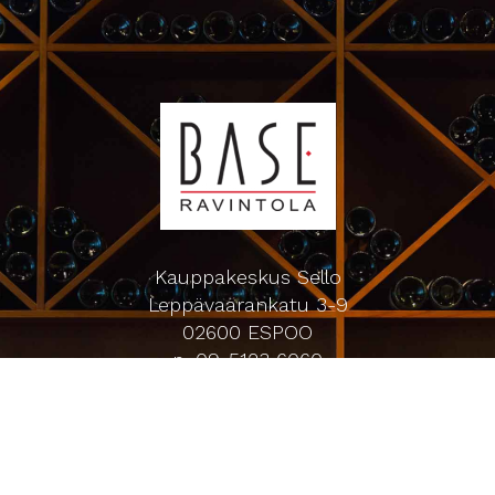
Kauppakeskus Sello
Leppävaarankatu 3-9
02600 ESPOO
p. 09-5123 6060