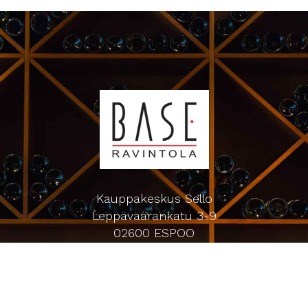
Kauppakeskus Sello
Leppävaarankatu 3-9
02600 ESPOO
p. 09-5123 6060