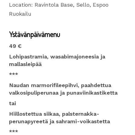
Location:
Ravintola Base, Sello, Espoo
Ruokailu
Ystävänpäivämenu
49 €
Lohipastramia, wasabimajoneesia ja
mallasleipää
***
Naudan marmorifileepihvi, paahdettua
valkosipuliperunaa ja punaviinikastiketta
tai
Hiillostettua siikaa, palsternakka-
perunapyreetä ja sahrami-voikastetta
***