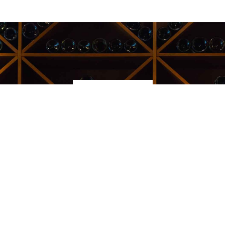
Kauppakeskus Sello
Leppävaarankatu 3-9
02600 ESPOO
p. 09-5123 6060