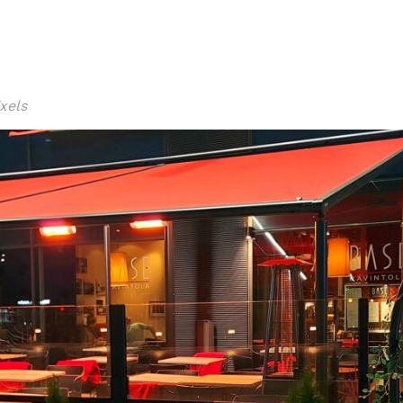
xels
ISSA
LOUNAS
MENU
VIINI
TAPAHTUMAT
PÖYTÄVA