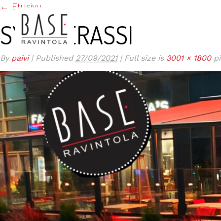
←
Etusivu
SYYSTERASSI
By
paivi
|
Published
27/09/2021
|
Full size is
3001 × 1800
pi
ETUSIVU
KESÄTARJOUS TERASSILLA JA BAAR