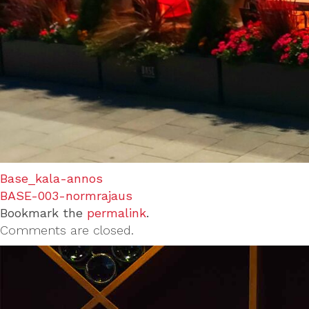
Base_kala-annos
BASE-003-normrajaus
Bookmark the
permalink
.
Comments are closed.