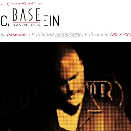
←
CampKeinDuo
CAMPKEIN
By
baseuser
|
Published
28/05/2019
|
Full size is
730 × 730
ETUSIVU
KESÄTARJOUS TERASSILLA JA BAAR