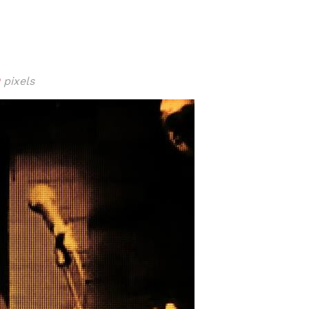
pixels
ISSA
LOUNAS
MENU
VIINI
TAPAHTUMAT
PÖYTÄVA