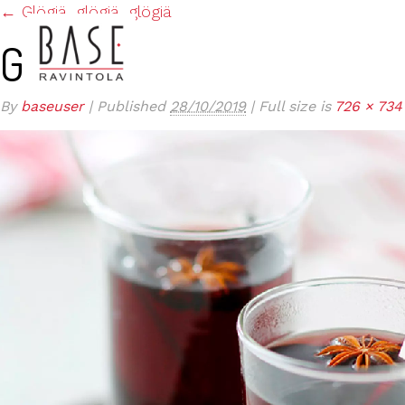
←
Glögiä, glögiä, glögiä
GLÖGI
By
baseuser
|
Published
28/10/2019
|
Full size is
726 × 734
ETUSIVU
KESÄTARJOUS TERASSILLA JA BAAR