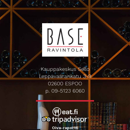
Kauppakeskus Sello
Leppävaarankatu 3-9
02600 ESPOO
p. 09-5123 6060
Oiva-raportti