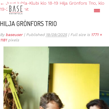
←
JuuriJuhla-Klubi klo 18-19 Hilja Grönfors Trio, klo
19-20.30 jamit
HILJA GRÖNFORS TRIO
By
baseuser
|
Published
19/09/2025
|
Full size is
1771 ×
1181
pixels