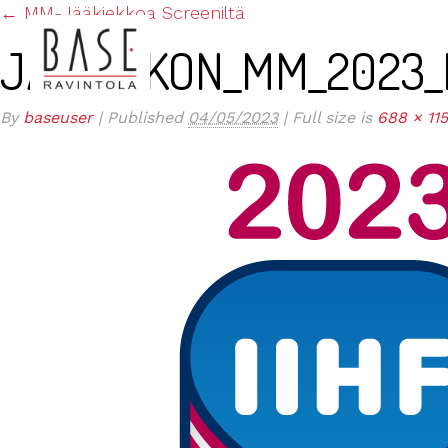
←
MM-Jääkiekkoa Screeniltä
JÄÄKIEKON_MM_2023_
By
baseuser
|
Published
04/05/2023
|
Full size is
688 × 11
ETUSIVU
KESÄTARJOUS TERASSILLA JA BAAR