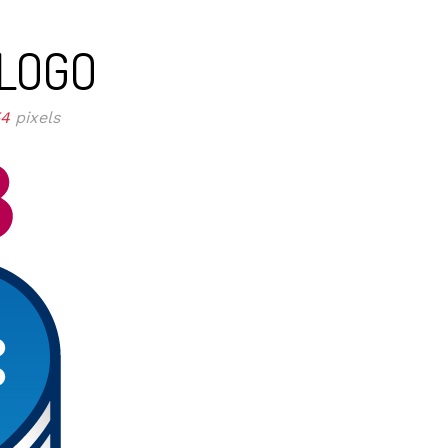
LOGO
54
pixels
ISSA
LOUNAS
MENU
VIINI
TAPAHTUMAT
PÖYTÄVA