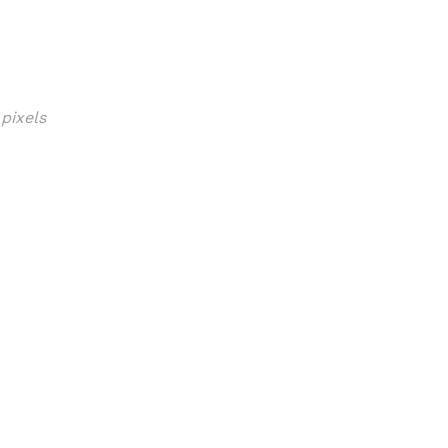
pixels
ISSA
LOUNAS
MENU
VIINI
TAPAHTUMAT
PÖYTÄVA