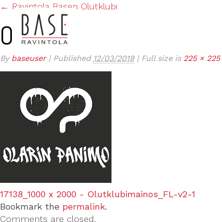
←
Ravintola Basen Olutklubi
OLARI
By
baseuser
|
Published
12/03/2019
|
Full size is
225 × 225
ETUSIVU
KESÄTARJOUS TERASSILLA JA BAAR
17138_1000 x 2000 - Olutklubimainos_FL-v2-1
Bookmark the
permalink
.
Comments are closed.