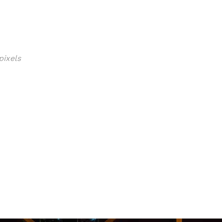
pixels
ISSA
LOUNAS
MENU
VIINI
TAPAHTUMAT
PÖYTÄVA