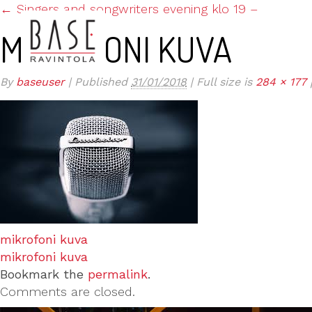
←
Singers and songwriters evening klo 19 –
MIKROFONI KUVA
By
baseuser
|
Published
31/01/2018
|
Full size is
284 × 177
ETUSIVU
KESÄTARJOUS TERASSILLA JA BAAR
mikrofoni kuva
mikrofoni kuva
Bookmark the
permalink
.
Comments are closed.