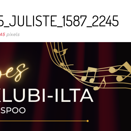
5_JULISTE_1587_2245
45
pixels
ISSA
LOUNAS
MENU
VIINI
TAPAHTUMAT
PÖYTÄVA