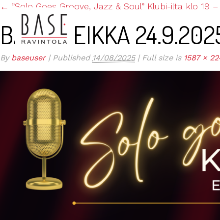
←
”Solo Goes Groove, Jazz & Soul” Klubi-ilta klo 19 –
BASE-KEIKKA 24.9.202
By
baseuser
|
Published
14/08/2025
|
Full size is
1587 × 22
ETUSIVU
KESÄTARJOUS TERASSILLA JA BAAR