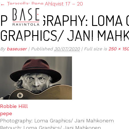
←
Terassilla: Pepe Ahlqvist 17 – 20
PHOTOGRAPHY: LOMA 
GRAPHICS/ JANI MAH
ETUSIVU
KESÄTARJOUS TERASSILLA JA BAAR
By
baseuser
|
Published
30/07/2020
|
Full size is
250 × 15
Robbie Hiill
pepe
Photography: Loma Graphics/ Jani Mahkonem
Retouch: Loma Graphics/ Jani Mahkonen