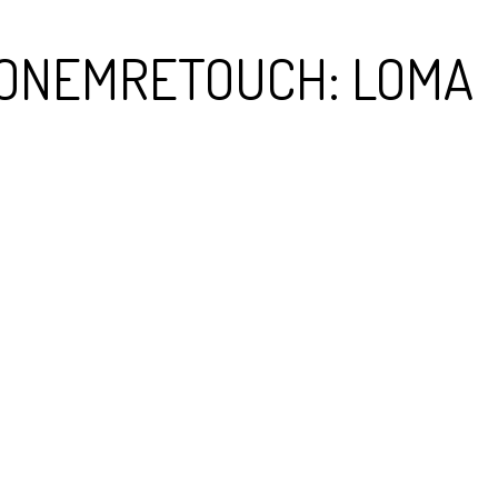
KONEMRETOUCH: LOMA
RAUKSET
YHTEYSTIEDOT
BASE IN ENGLISH
YRITYS