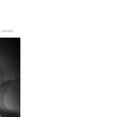
pixels
ISSA
LOUNAS
MENU
VIINI
TAPAHTUMAT
PÖYTÄVA