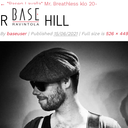
←
”Basen Lavalla” Mr. Breathless klo 20-
ROBBIE HILL
By
baseuser
|
Published
15/06/2021
|
Full size is
526 × 449
ETUSIVU
KESÄTARJOUS TERASSILLA JA BAAR