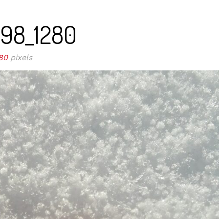
98_1280
80
pixels
ISSA
LOUNAS
MENU
VIINI
TAPAHTUMAT
PÖYTÄVA