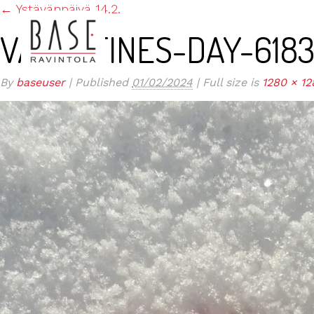
←
Ystävänpäivä 14.2.
VALENTINES-DAY-6183
By
baseuser
|
Published
01/02/2024
|
Full size is
1280 × 12
ETUSIVU
KESÄTARJOUS TERASSILLA JA BAAR